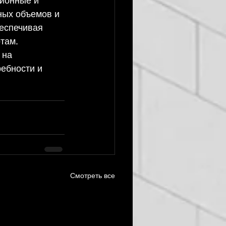
ионные и 
ных объемов и 
еспечивая 
там.
 на 
ребности и 
Смотреть все