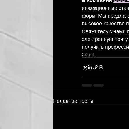
В компании 
ООО 
инжекционные стан
форм. Мы предлага
высокое качество 
Свяжитесь с нами 
электронную почту
получить професси
На главную
К статьям
Статьи
Недавние посты