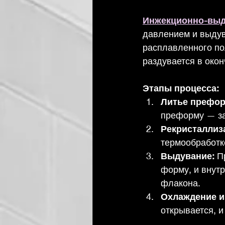
Инжекционно-вы
давлением и выдув
расплавленного по
раздувается в око
Этапы процесса:
Литье префо
преформу — за
Рекристаллиз
термообработк
Выдувание:
 П
форму, и внут
флакона.
Охлаждение и
открывается, и