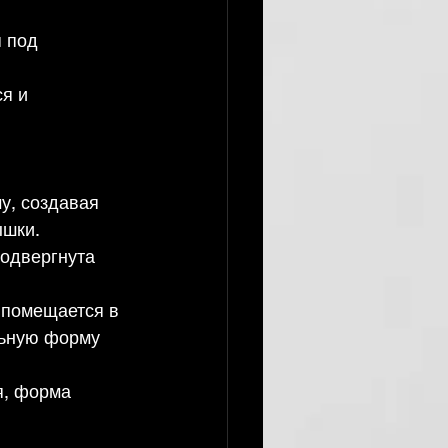
 под 
я и 
у, создавая 
ышки.
одвергнута 
 помещается в 
льную форму 
, форма 