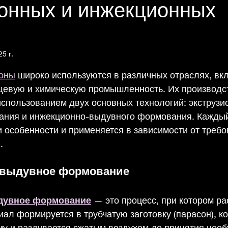
ионных и инжекционных
5 г.
из 5 звезд.
оны
 широко используются в различных отраслях, вк
щевую и химическую промышленность. Их производс
использованием двух основных технологий: экструзи
ния и инжекционно-выдувного формования. Каждый 
 особенности и применяется в зависимости от требо
.
-выдувное формование
дувное формование
 — это процесс, при котором р
л формируется в трубчатую заготовку (парасон), ко
у и раздувается сжатым воздухом до принятия необ