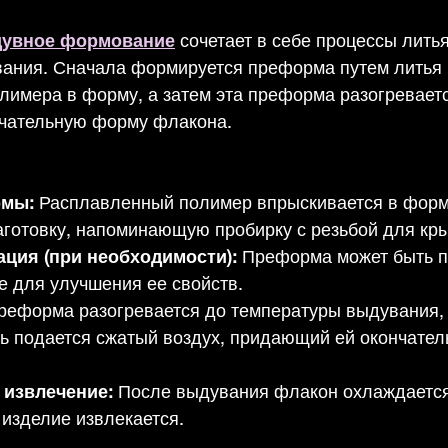
дувное формование
 сочетает в себе процессы литья
ания. Сначала формируется преформа путем литья 
лимера в форму, а затем эта преформа разогреваетс
нчательную форму флакона.
рмы:
 Расплавленный полимер впрыскивается в форм
готовку, напоминающую пробирку с резьбой для кр
ация (при необходимости):
 Преформа может быть п
е для улучшения ее свойств.
реформа разогревается до температуры выдувания,
рь подается сжатый воздух, придающий ей окончате
 извлечение:
 После выдувания флакон охлаждается
 изделие извлекается.