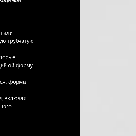
н или 
ую трубчатую 
торые 
щий ей форму 
ся, форма 
, включая 
ного 