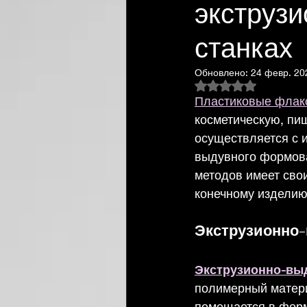
экструз
станках
Обновлено:
24 февр. 202
Оценка: не число 
Пластиковые флак
косметическую, пи
осуществляется с 
выдувного формова
методов имеет свои
конечному изделию
Экструзионно
Экструзионно-вы
полимерный материа
помещается в форм