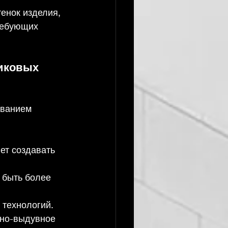
енок изделия, 
ребующих 
иковых 
ванием 
т создавать 
 быть более 
 технологий.
но-выдувное 