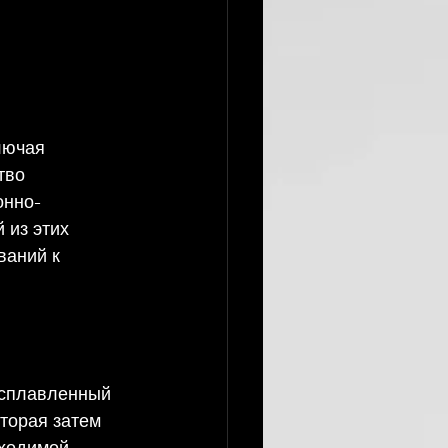
лючая 
тво 
онно-
из этих 
ваний к 
асплавленный 
торая затем 
ходимой 